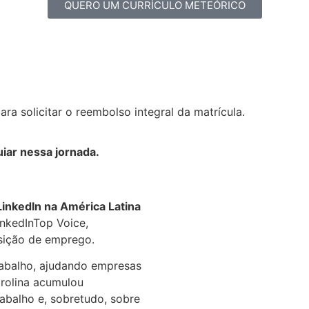
QUERO UM CURRÍCULO METEÓRICO
ra solicitar o reembolso integral da matrícula.
uiar nessa jornada.
 LinkedIn na América Latina
inkedInTop Voice,
nsição de emprego.
rabalho, ajudando empresas
arolina acumulou
abalho e, sobretudo, sobre