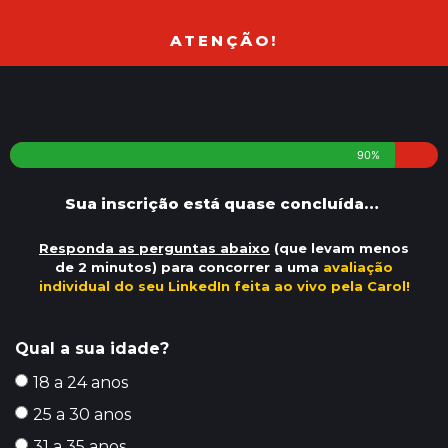
ATENÇÃO!
90%
Sua inscrição está quase concluída…
Responda as perguntas abaixo
(que levam menos
de 2 minutos) para concorrer a uma
avaliação
individual do seu LinkedIn feita ao vivo pela Carol!
Qual a sua idade?
18 a 24 anos
25 a 30 anos
31 a 35 anos